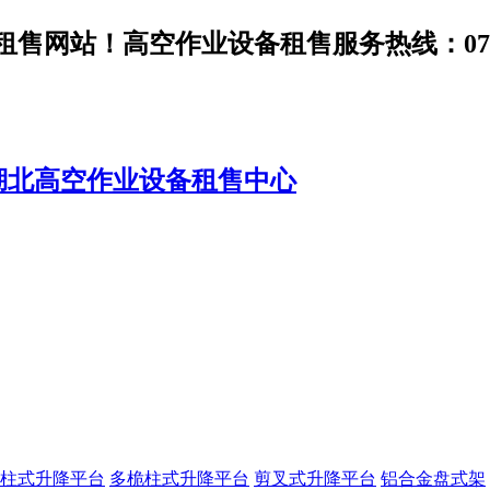
高空作业设备租售服务热线：0731-88789
柱式升降平台
多桅柱式升降平台
剪叉式升降平台
铝合金盘式架