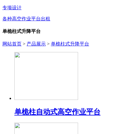
专项设计
各种高空作业平台出租
单桅柱式升降平台
网站首页
>
产品展示
>
单桅柱式升降平台
单桅柱自动式高空作业平台