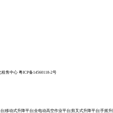
租售中心 粤ICP备14560118-2号
台|移动式升降平台|全电动高空作业平台|剪叉式升降平台|手摇升