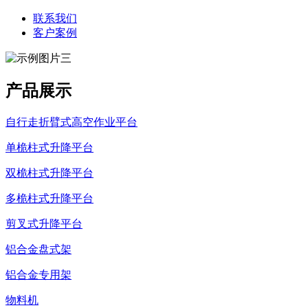
联系我们
客户案例
产品展示
自行走折臂式高空作业平台
单桅柱式升降平台
双桅柱式升降平台
多桅柱式升降平台
剪叉式升降平台
铝合金盘式架
铝合金专用架
物料机