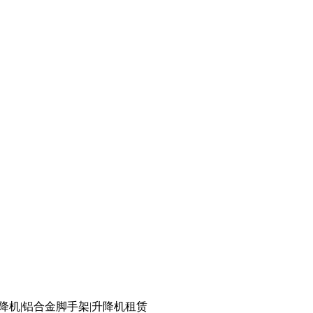
降机|铝合金脚手架|升降机租赁