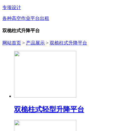
专项设计
各种高空作业平台出租
双桅柱式升降平台
网站首页
>
产品展示
>
双桅柱式升降平台
双桅柱式轻型升降平台