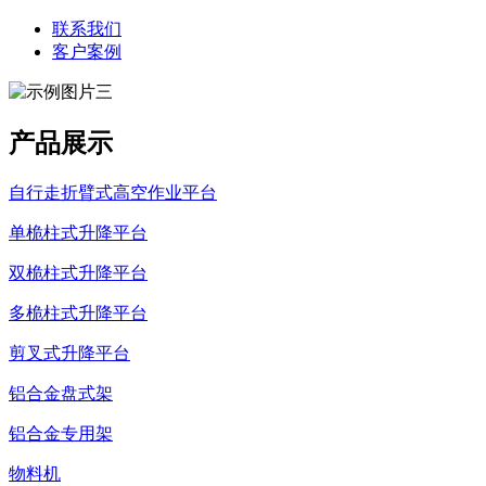
联系我们
客户案例
产品展示
自行走折臂式高空作业平台
单桅柱式升降平台
双桅柱式升降平台
多桅柱式升降平台
剪叉式升降平台
铝合金盘式架
铝合金专用架
物料机